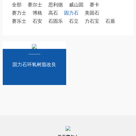
全部
赛尔士
思利德
威山固
赛卡
赛力士
博格
高石
固力石
美固石
赛乐士
石安
石固乐
石立
力石宝
石盾
固力石环氧树脂改良
AB快固胶