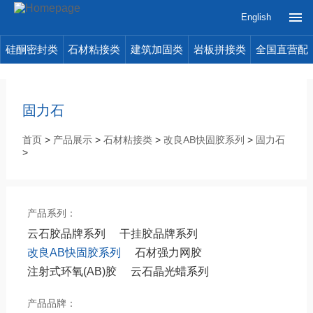
English
硅酮密封类
石材粘接类
建筑加固类
岩板拼接类
全国直营配
送
固力石
首页
>
产品展示
>
石材粘接类
>
改良AB快固胶系列
>
固力石
>
产品系列：
云石胶品牌系列
干挂胶品牌系列
改良AB快固胶系列
石材强力网胶
注射式环氧(AB)胶
云石晶光蜡系列
产品品牌：