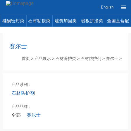
English
硅酮密封类
石材粘接类
建筑加固类
岩板拼接类
全国直营配
送
赛尔士
首页
>
产品展示
>
石材养护类
>
石材防护剂
>
赛尔士
>
产品系列：
石材防护剂
产品品牌：
全部
赛尔士