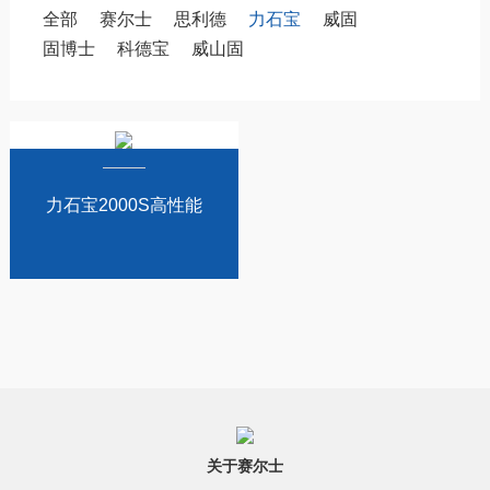
全部
赛尔士
思利德
力石宝
威固
固博士
科德宝
威山固
力石宝2000S高性能
中性硅酮耐候密封胶
关于赛尔士