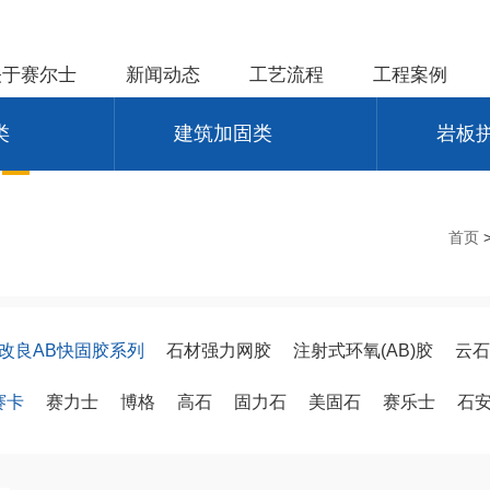
关于赛尔士
新闻动态
工艺流程
工程案例
类
建筑加固类
岩板
首页
改良AB快固胶系列
石材强力网胶
注射式环氧(AB)胶
云石
赛卡
赛力士
博格
高石
固力石
美固石
赛乐士
石