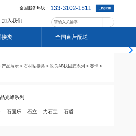
133-3102-1811
全国服务热线：
English
加入我们
拼接类
全国直营配送
>
产品展示
>
石材粘接类
>
改良AB快固胶系列
>
赛卡
>
晶光蜡系列
安
石固乐
石立
力石宝
石盾