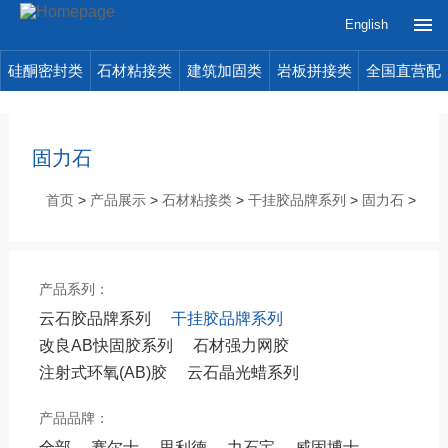
English
硅酮密封类
石材粘接类
建筑加固类
岩板拼接类
全国直营配
送
固力石
首页
>
产品展示
>
石材粘接类
>
干挂胶品牌系列
>
固力石
>
产品系列：
云石胶品牌系列
干挂胶品牌系列
改良AB快固胶系列
石材强力网胶
注射式环氧(AB)胶
云石晶光蜡系列
产品品牌：
全部
赛尔士
思利德
力石宝
威固博士