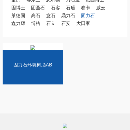
固博士
固圣石
石客
石盾
赛卡
威云
莱德固
高石
意石
鼎力石
固力石
鑫力辉
博格
石立
石安
大田家
固力石环氧树脂AB
干挂胶