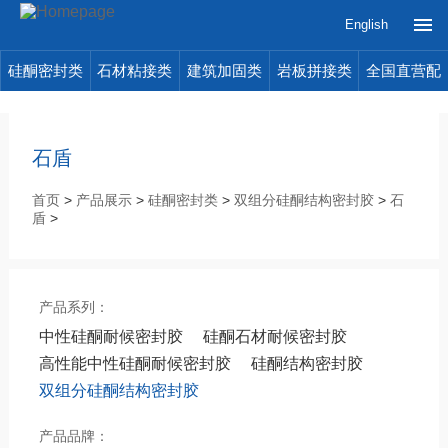
English
硅酮密封类
石材粘接类
建筑加固类
岩板拼接类
全国直营配
送
石盾
首页
>
产品展示
>
硅酮密封类
>
双组分硅酮结构密封胶
>
石
盾
>
产品系列：
中性硅酮耐候密封胶
硅酮石材耐候密封胶
高性能中性硅酮耐候密封胶
硅酮结构密封胶
双组分硅酮结构密封胶
产品品牌：