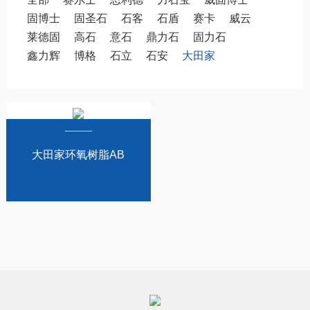
固博士
固圣石
石客
石盾
赛卡
威云
莱德固
高石
意石
鼎力石
固力石
鑫力辉
博格
石立
石安
大田家
大田家环氧树脂AB
干挂胶