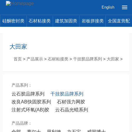
English
硅酮密封类
石材粘接类
建筑加固类
岩板拼接类
全国直营配
送
大田家
首页
>
产品展示
>
石材粘接类
>
干挂胶品牌系列
>
大田家
>
产品系列：
云石胶品牌系列
干挂胶品牌系列
改良AB快固胶系列
石材强力网胶
注射式环氧(AB)胶
云石晶光蜡系列
产品品牌：
全部
赛尔士
思利德
力石宝
威固博士